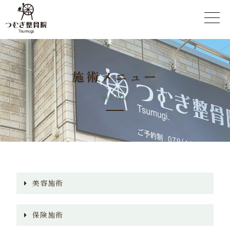
施
術
メ
ニ
ュ
ー
M
E
N
U
美容施術
保険施術