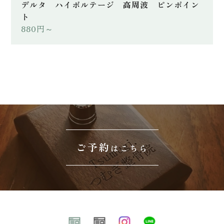
デルタ ハイボルテージ 高周波 ピンポイン
ト
880円～
ご予約
加古川市の“つむぎ整骨 Tsumugi.”では肩こり・腰痛改善に向けた整
はこちら
骨治療や美容整体を行っています。