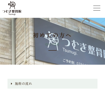
初
め
て
の
方
へ
G
U
I
D
E
施術の流れ