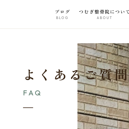
ブログ
つむぎ整骨院につい
BLOG
ABOUT
よ
く
あ
る
ご
質
F
A
Q