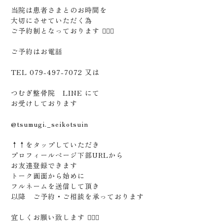
当院は患者さまとのお時間を
大切にさせていただく為
ご予約制となっております 🙋🏻‍♂️
ご予約はお電話
TEL 079-497-7072 又は
つむぎ整骨院 LINE にて
お受けしております
@tsumugi._seikotsuin
↑↑をタップしていただき
プロフィールページ下部URLから
お友達登録できます
トーク画面から始めに
フルネームを送信して頂き
以降 ご予約・ご相談を承っております
宜しくお願い致します 🙇🏻‍♂️