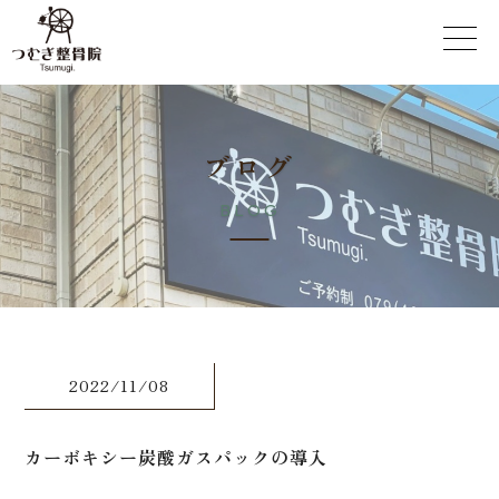
ブ
ロ
グ
B
L
O
G
2022/11/08
カーボキシー炭酸ガスパックの導入