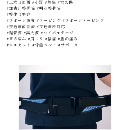
#三木 #加西 #小野 #魚住 #大久保
#加古川整骨院 #明石整骨院
#整体 #美容
#スポーツ障害 #テーピング #スポーツテーピング
#交通事故治療 #交通事故対応
#超音波 #高周波 #ハイボルテージ
#首の痛み #肩こり #腰痛 #腰の痛み
#コルセット #骨盤ベルト #サポーター