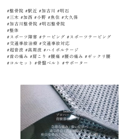
#整骨院 #駅近 #加古川 #明石
#三木 #加西 #小野 #魚住 #大久保
#加古川整骨院 #明石整骨院
#整体
#スポーツ障害 #テーピング #スポーツテーピング
#交通事故治療 #交通事故対応
#超音波 #高周波 #ハイボルテージ
#首の痛み #肩こり #腰痛 #腰の痛み #ギックリ腰
加古川市の“つむぎ整骨 Tsumugi.”では肩こり・腰痛改善に向けた整
#コルセット #骨盤ベルト #サポーター
骨治療や美容整体を行っています。