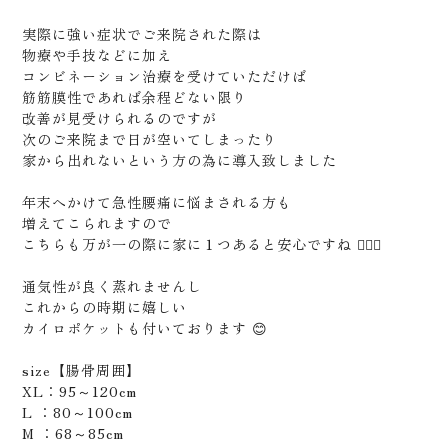
実際に強い症状でご来院された際は
物療や手技などに加え
コンビネーション治療を受けていただけば
筋筋膜性であれば余程どない限り
改善が見受けられるのですが
次のご来院まで日が空いてしまったり
家から出れないという方の為に導入致しました
年末へかけて急性腰痛に悩まされる方も
増えてこられますので
こちらも万が一の際に家に１つあると安心ですね 🙆🏻‍♂️
通気性が良く蒸れませんし
これからの時期に嬉しい
カイロポケットも付いております 😊
size【腸骨周囲】
XL：95～120cm
L ：80～100cm
M ：68～85cm