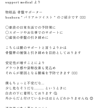
support medical より
物販品 骨盤サポーター
bonborn " バリアルツイスト " のご紹介です 🙇🏻‍♂️
○普段の日常生活での予防策に
○スポーツやお仕事でのサポートに
○産後の骨盤の引き締めに
こちらは腰のサポートと言うよりかは
骨盤帯の補強と引き締めを目的としております
安定性が増すことにより
グラつき感や姿勢改善も見込め
それらが要因となる腰痛を予防できます 🙆🏻‍♂️
© つむぎ整骨 Tsumugi. All Reserved.
僕もちょっと不安だな...
少し危なそうだな.......... というときに
白衣の下に着用しております 🤔
外からだと付けているかはほとんどわかりませんね 😊