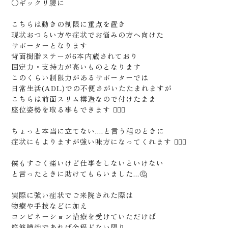
○ギックリ腰に
こちらは動きの制限に重点を置き
現状おつらい方や症状でお悩みの方へ向けた
サポーターとなります
背面樹脂ステーが6本内蔵されており
固定力・支持力が高いものとなります
このくらい制限力があるサポーターでは
日常生活(ADL)での不便さがいたたまれますが
こちらは前面スリム構造なので付けたまま
座位姿勢を取る事もできます 🙆🏻‍♂️
ちょっと本当に立てない....と言う程のときに
症状にもよりますが強い味方になってくれます 🙆🏻‍♂️
僕もすごく痛いけど仕事をしないといけない
と言ったときに助けてもらいました...🤔
実際に強い症状でご来院された際は
物療や手技などに加え
コンビネーション治療を受けていただけば
筋筋膜性であれば余程どない限り