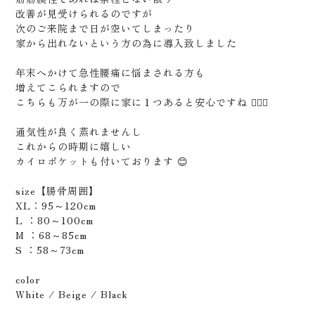
改善が見受けられるのですが
次のご来院まで日が空いてしまったり
家から出れないという方の為に導入致しました
年末へかけて急性腰痛に悩まされる方も
増えてこられますので
こちらも万が一の際に家に１つあると安心ですね 🙆🏻‍♂️
通気性が良く蒸れませんし
これからの時期に嬉しい
カイロポケットも付いております 😊
size【腸骨周囲】
XL：95～120cm
L ：80～100cm
M ：68～85cm
S ：58～73cm
color
White / Beige / Black
〒675-0064