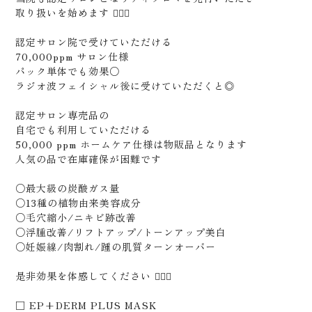
取り扱いを始めます 🙋🏻‍♂️
認定サロン院で受けていただける
70,000ppm サロン仕様
パック単体でも効果○
ラジオ波フェイシャル後に受けていただくと◎
認定サロン専売品の
自宅でも利用していただける
50,000 ppm ホームケア仕様は物販品となります
人気の品で在庫確保が困難です
○最大級の炭酸ガス量
○13種の植物由来美容成分
○毛穴縮小/ニキビ跡改善
○浮腫改善/リフトアップ/トーンアップ美白
○妊娠線/肉割れ/踵の肌質ターンオーバー
是非効果を体感してください 🙇🏻‍♂️
□ EP+DERM PLUS MASK