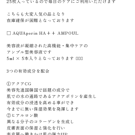
25枚入っているので毎日のケアにご利用いただけます
こちらも大変人気の品となり
在庫確保が困難となっております
□ AQUAporin HA++ AMPOUL
美容液が凝縮された高機能・集中ケアの
アンプル型美容液です
5ml × 5本入りとなっております 🙋🏻‍♂️
3つの有効成分を配合
①アクアCG
美容先進国韓国で話題の成分で
肌での水の通路であるアクアポリンを産生し
有効成分の浸透を高める事ができ
今までに無い保湿効果を発揮します
②ヒアルロン酸
異なる分子のコラーゲンを生成し
皮膚表面の保湿と強化を行い
表皮層へ働きかけ肌の弾力UP