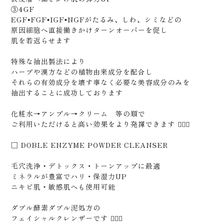
③4GF
EGF•FGF•IGF•NGFがたるみ、しわ、シミなどの
原因細胞へ直接働きかけターンオーバーを促し
肌を若返らせます
特殊な抽出製法により
ハーブや漢方などの植物由来成分を配合し
それらの有効成分を壊す事なく必要な美容成分のみを
抽出することに成功しております
化粧水→アンプル→クリーム 等の順で
ご利用いただけると高い効果をより発揮できます 🙆🏻‍♂️
□ DOBLE ENZYME POWDER CLEANSER
毛穴洗浄・デトックス・トーンアップに最適
ミネラルが豊富でハリ・保湿力UP
ニキビ肌・敏感肌へも使用可能
ダブル酵素ダブル泥処方の
フェイシャルクレンザーです 🙋🏻‍♂️