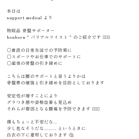
本日は
support medical より
物販品 骨盤サポーター
bonborn " バリアルツイスト " のご紹介です 🙇🏻‍♂️
○普段の日常生活での予防策に
○スポーツやお仕事でのサポートに
○産後の骨盤の引き締めに
こちらは腰のサポートと言うよりかは
骨盤帯の補強と引き締めを目的としております
安定性が増すことにより
グラつき感や姿勢改善も見込め
それらが要因となる腰痛を予防できます 🙆🏻‍♂️
僕もちょっと不安だな...
少し危なそうだな.......... というときに
白衣の下に着用しております 🤔