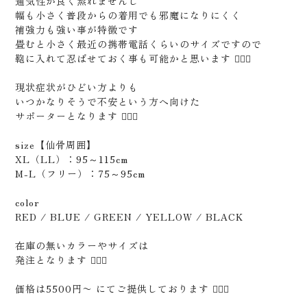
通気性が良く蒸れませんし
幅も小さく普段からの着用でも邪魔になりにくく
補強力も強い事が特徴です
畳むと小さく最近の携帯電話くらいのサイズですので
鞄に入れて忍ばせておく事も可能かと思います 🙆🏻‍♂️
現状症状がひどい方よりも
いつかなりそうで不安という方へ向けた
サポーターとなります 🙋🏻‍♂️
size【仙骨周囲】
XL（LL）：95～115cm
M-L（フリー）：75～95cm
color
RED / BLUE / GREEN / YELLOW / BLACK
在庫の無いカラーやサイズは
発注となります 🙇🏻‍♂️
価格は5500円〜 にてご提供しております 🙇🏻‍♂️