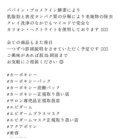
パパイン・ブロメライン酵素により
肌脂肪と表皮タンパク質の分解により老廃物の除去
クレイ洗浄のなかでもマイルドで安全な
カリオン・ヘクトライトを使用しております 🙆🏻‍♂️
全ての商品もまた後日
一つずつ詳細説明をさせていただく予定です 🙇🏻‍♂️
ご興味があれば担当:岡田まで
お気軽にご相談ください 😊
#カーボキシー
#カーボキシーパック
#カーボキシー炭酸パック
#カーボキシー正規取り扱い店
#サロン専売品正規取扱店
#エピダーム
#エピダームプラスマスク
#エピダームマスク正規取り扱い店
#アクアポリン
#美容