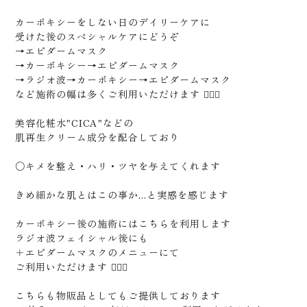
カーボキシーをしない日のデイリーケアに
受けた後のスペシャルケアにどうぞ
→エピダームマスク
→カーボキシー→エピダームマスク
→ラジオ波→カーボキシー→エピダームマスク
など施術の幅は多くご利用いただけます 🙆🏻‍♂️
美容化粧水"CICA"などの
肌再生クリーム成分を配合しており
○キメを整え・ハリ・ツヤを与えてくれます
きめ細かな肌とはこの事か...と実感を感じます
カーボキシー後の施術にはこちらを利用します
ラジオ波フェイシャル後にも
＋エピダームマスクのメニューにて
ご利用いただけます 🙋🏻‍♂️
こちらも物販品としてもご提供しております