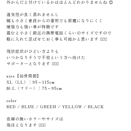
外からだと付けているかはほとんどわかりませんね 😊
通気性が良く蒸れませんし
幅も小さく普段からの着用でも邪魔になりにくく
補強力も強い事が特徴です
畳むと小さく最近の携帯電話くらいのサイズですので
鞄に入れて忍ばせておく事も可能かと思います 🙆🏻‍♂️
現状症状がひどい方よりも
いつかなりそうで不安という方へ向けた
サポーターとなります 🙋🏻‍♂️
size【仙骨周囲】
XL（LL）：95～115cm
M-L（フリー）：75～95cm
color
RED / BLUE / GREEN / YELLOW / BLACK
在庫の無いカラーやサイズは
発注となります 🙇🏻‍♂️