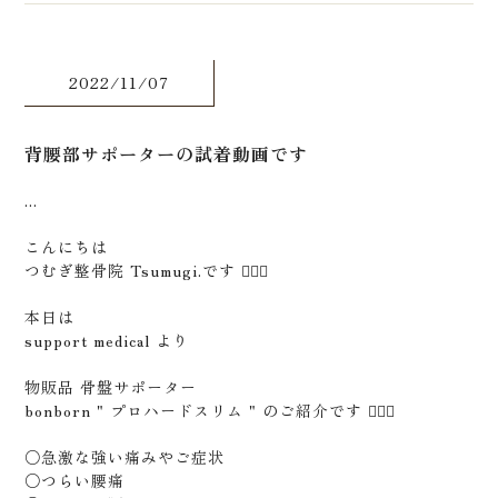
2022/11/07
背腰部サポーターの試着動画です
...
こんにちは
つむぎ整骨院 Tsumugi.です 🙋🏻‍♂️
本日は
support medical より
物販品 骨盤サポーター
bonborn " プロハードスリム " のご紹介です 🙇🏻‍♂️
○急激な強い痛みやご症状
○つらい腰痛