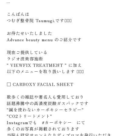
...
こんばんは
つむぎ整骨院 Tsumugi.です🙇🏻‍♂️
お待たせいたしました
Advance beauty menu のご紹介です
現在ご提供している
ラジオ波美容施術
" VIEWFIX TREATMENT " に加え
以下のメニューを取り扱いします 🙇🏻‍♂️
□ CARBOXY FACIAL SHEET
数多くの雑誌や著名人も愛用しており
話題沸騰中の高濃度炭酸ガスパックです
"鍼を使わないカーボキシーセラピー"
"CO2トリートメント"
Instagramでも #カーボキシー にて
多くのお写真が掲載されております
当院も認定サロンとなりディプロマを発行いただき