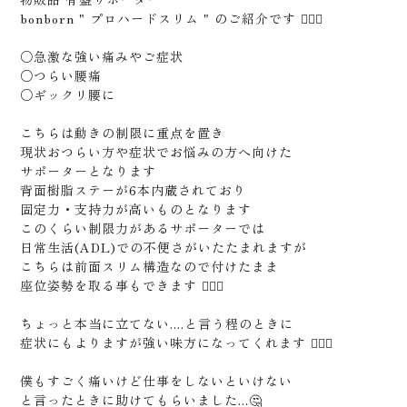
bonborn " プロハードスリム " のご紹介です 🙇🏻‍♂️
○急激な強い痛みやご症状
○つらい腰痛
○ギックリ腰に
こちらは動きの制限に重点を置き
現状おつらい方や症状でお悩みの方へ向けた
サポーターとなります
背面樹脂ステーが6本内蔵されており
固定力・支持力が高いものとなります
このくらい制限力があるサポーターでは
日常生活(ADL)での不便さがいたたまれますが
こちらは前面スリム構造なので付けたまま
座位姿勢を取る事もできます 🙆🏻‍♂️
ちょっと本当に立てない....と言う程のときに
症状にもよりますが強い味方になってくれます 🙆🏻‍♂️
僕もすごく痛いけど仕事をしないといけない
と言ったときに助けてもらいました...🤔