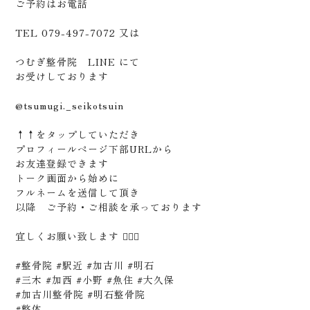
ご予約はお電話
TEL 079-497-7072 又は
つむぎ整骨院 LINE にて
お受けしております
@tsumugi._seikotsuin
↑↑をタップしていただき
プロフィールページ下部URLから
お友達登録できます
トーク画面から始めに
フルネームを送信して頂き
以降 ご予約・ご相談を承っております
宜しくお願い致します 🙇🏻‍♂️
#整骨院 #駅近 #加古川 #明石
#三木 #加西 #小野 #魚住 #大久保
#加古川整骨院 #明石整骨院
#整体